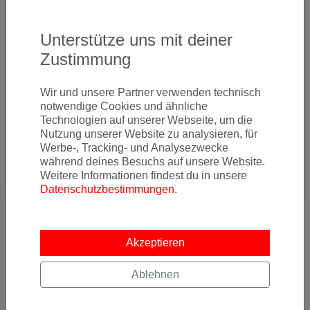
Unterstütze uns mit deiner
Zustimmung
Wir und unsere Partner verwenden technisch
notwendige Cookies und ähnliche
Technologien auf unserer Webseite, um die
Nutzung unserer Website zu analysieren, für
Werbe-, Tracking- und Analysezwecke
während deines Besuchs auf unsere Website.
Weitere Informationen findest du in unsere
Datenschutzbestimmungen
.
Akzeptieren
Ablehnen