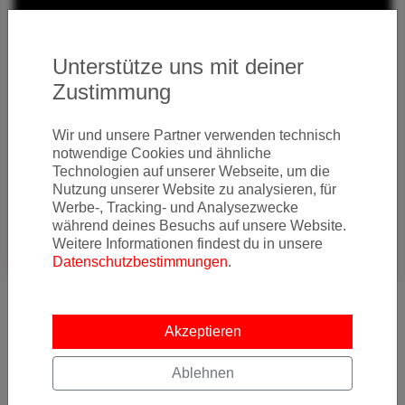
Unterstütze uns mit deiner
Zustimmung
Wir und unsere Partner verwenden technisch
notwendige Cookies und ähnliche
Technologien auf unserer Webseite, um die
Nutzung unserer Website zu analysieren, für
Werbe-, Tracking- und Analysezwecke
während deines Besuchs auf unsere Website.
Weitere Informationen findest du in unsere
Datenschutzbestimmungen
.
Akzeptieren
Ablehnen