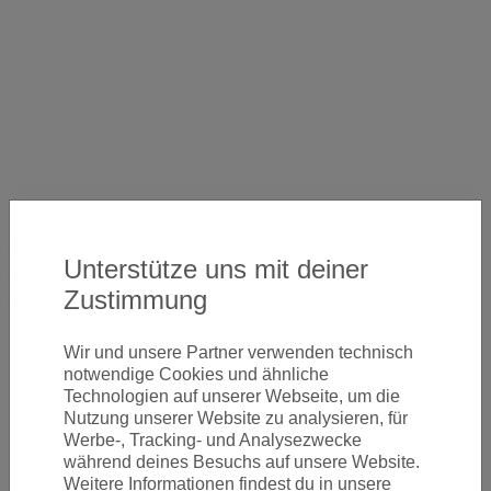
Details
Unterstütze uns mit deiner
VON
NACH
Zustimmung
Frankfurt Flughafen (FRA)
Sangster International Airport
(MBJ)
Wir und unsere Partner verwenden technisch
19.04.2023 - 26.04.2023 (ab 389 EUR)
Zum Deal
notwendige Cookies und ähnliche
Technologien auf unserer Webseite, um die
13.04.2023 - 13.04.2023 (ab 377 EUR)
Zum Deal
Nutzung unserer Website zu analysieren, für
Werbe-, Tracking- und Analysezwecke
während deines Besuchs auf unsere Website.
Weitere Informationen findest du in unsere