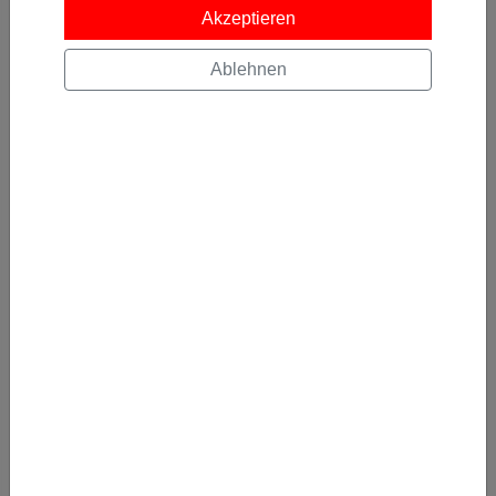
Akzeptieren
Ablehnen