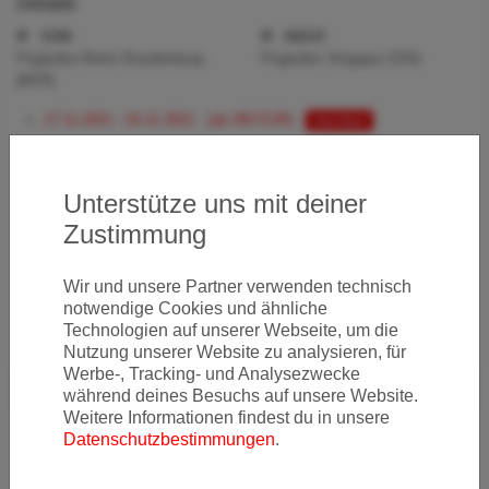
Details
VON
NACH
Flughafen Berlin Brandenburg
Flughafen Singapur (SIN)
(BER)
17.11.2021 - 24.11.2021 (ab 290 EUR)
Zum Deal
Unterstütze uns mit deiner
Aktivitäten
Zustimmung
Wir und unsere Partner verwenden technisch
notwendige Cookies und ähnliche
Passende Kreditkarten zum Deal
Technologien auf unserer Webseite, um die
Nutzung unserer Website zu analysieren, für
Werbe-, Tracking- und Analysezwecke
Zu den Kreditkarten
während deines Besuchs auf unsere Website.
Weitere Informationen findest du in unsere
Datenschutzbestimmungen
.