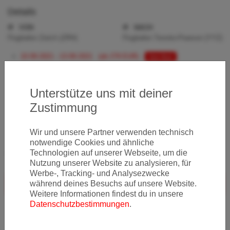
Details
VON
NACH
Flughafen Zürich (ZRH)
Flughafen Toronto-Pearson (YYZ)
10.09.2021 - 13.09.2021 (ab 279 EUR)
Zum Deal
Unterstütze uns mit deiner
Zustimmung
Aktivitäten
Wir und unsere Partner verwenden technisch
notwendige Cookies und ähnliche
Technologien auf unserer Webseite, um die
Passende Kreditkarten zum Deal
Nutzung unserer Website zu analysieren, für
Werbe-, Tracking- und Analysezwecke
während deines Besuchs auf unsere Website.
Zu den Kreditkarten
Weitere Informationen findest du in unsere
Datenschutzbestimmungen
.