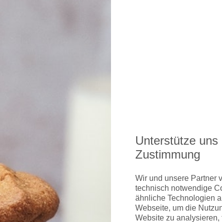
Zu den Kreditkarten
Zu den Mietwägen
Unterstütze uns 
Zustimmung
Wir und unsere Partner
technisch notwendige C
e Error Fares und Deals bequem per E-Mail
ähnliche Technologien a
Webseite, um die Nutzu
Website zu analysieren, 