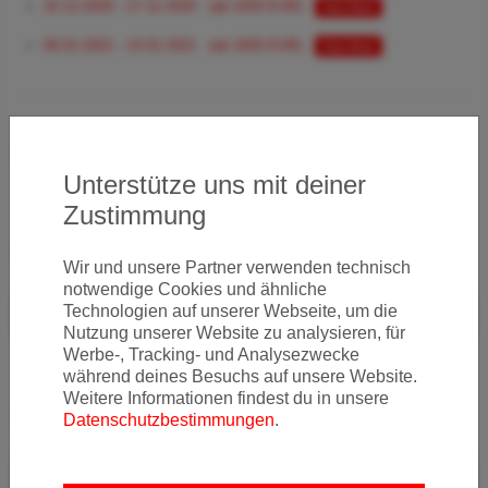
10.12.2020 - 17.12.2020 (ab 1650 EUR)
Zum Deal
06.01.2021 - 13.01.2021 (ab 1650 EUR)
Zum Deal
Aktivitäten
Unterstütze uns mit deiner
Zustimmung
Passende Kreditkarten zum Deal
Wir und unsere Partner verwenden technisch
notwendige Cookies und ähnliche
Technologien auf unserer Webseite, um die
Zu den Kreditkarten
Nutzung unserer Website zu analysieren, für
Werbe-, Tracking- und Analysezwecke
während deines Besuchs auf unsere Website.
Weitere Informationen findest du in unsere
Passender Mietwagen zum Deal
Datenschutzbestimmungen
.
Zu den Mietwägen