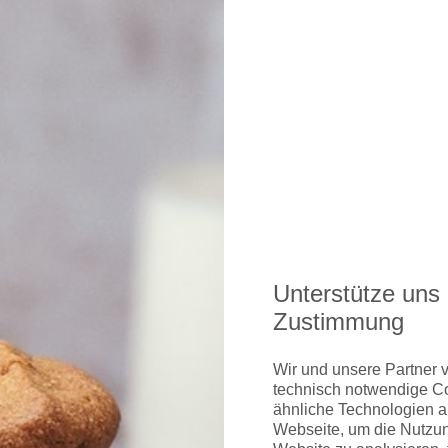
Unterstütze uns 
Zustimmung
Wir und unsere Partner
technisch notwendige C
ähnliche Technologien a
Webseite, um die Nutzu