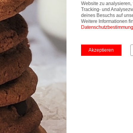
Website zu analysieren, 
Tracking- und Analysez
deines Besuchs auf uns
Weitere Informationen fi
Datenschutzbestimmun
Akzeptieren
NACH