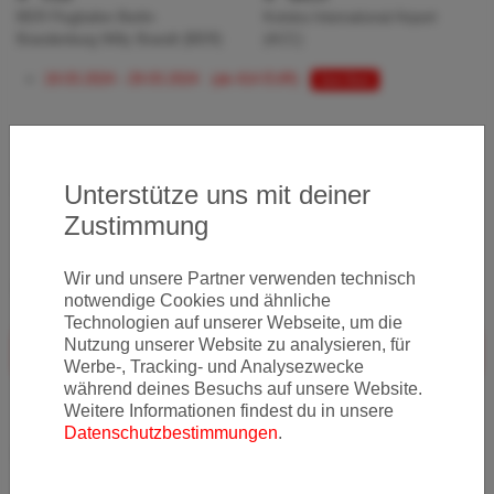
BER Flughafen Berlin
Kotoka International Airport
Brandenburg Willy Brandt (BER)
(ACC)
19.03.2024 - 29.03.2024 (ab 414 EUR)
Zum Deal
Aktivitäten
Unterstütze uns mit deiner
Zustimmung
Wir und unsere Partner verwenden technisch
Passende Kreditkarten zum Deal
notwendige Cookies und ähnliche
Technologien auf unserer Webseite, um die
Nutzung unserer Website zu analysieren, für
Zu den Kreditkarten
Werbe-, Tracking- und Analysezwecke
während deines Besuchs auf unsere Website.
Weitere Informationen findest du in unsere
Datenschutzbestimmungen
.
Passender Mietwagen zum Deal