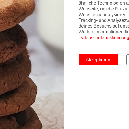
ähnliche Technologien a
Webseite, um die Nutzu
Website zu analysieren, 
Tracking- und Analysez
deines Besuchs auf uns
Weitere Informationen fi
Datenschutzbestimmun
Akzeptieren