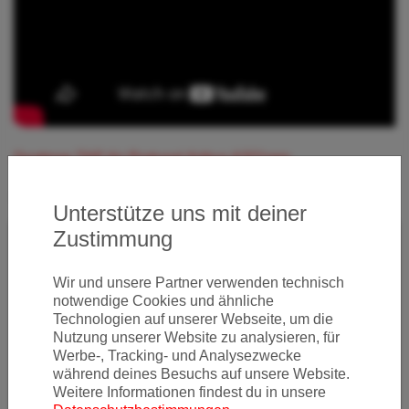
Seatmap TAP Air Portugal Airbus A321neo
Airport-Review (BOS):
Unterstütze uns mit deiner
Zustimmung
Wir und unsere Partner verwenden technisch
notwendige Cookies und ähnliche
Technologien auf unserer Webseite, um die
Nutzung unserer Website zu analysieren, für
Werbe-, Tracking- und Analysezwecke
während deines Besuchs auf unsere Website.
Weitere Informationen findest du in unsere