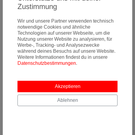
Zustimmung
Wir und unsere Partner verwenden technisch
notwendige Cookies und ähnliche
Technologien auf unserer Webseite, um die
Nutzung unserer Website zu analysieren, für
Werbe-, Tracking- und Analysezwecke
während deines Besuchs auf unsere Website.
Weitere Informationen findest du in unsere
Datenschutzbestimmungen
.
Akzeptieren
Details
Ablehnen
VON
NACH
Flughafen München (MUC)
Logan International Airport (BOS)
28.01.2024 - 18.02.2024 (ab 1545 EUR)
Zum Deal
VON
NACH