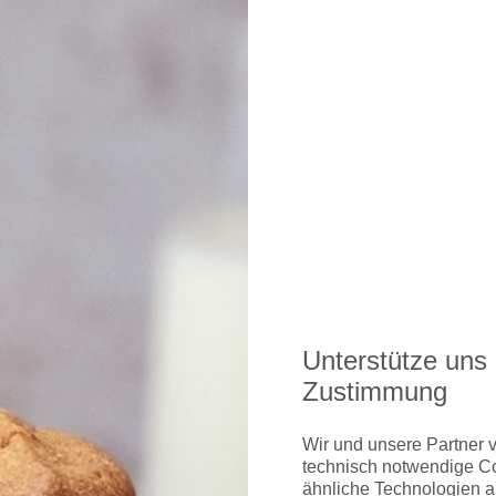
Unterstütze uns 
Zustimmung
Wir und unsere Partner
NACH
technisch notwendige C
pensa (MXP)
Blaise Diagne International Airport, Ndiass,
ähnliche Technologien a