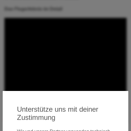
Das Flugerlebnis im Detail
Unterstütze uns mit deiner
Zustimmung