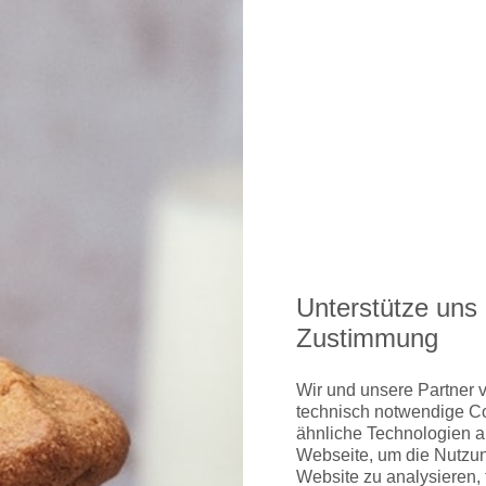
Zu den Kreditkarten
Unterstütze uns 
Zu den Mietwägen
Zustimmung
Wir und unsere Partner
technisch notwendige C
ähnliche Technologien a
Webseite, um die Nutzu
Website zu analysieren, 
e Error Fares und Deals bequem per E-Mail