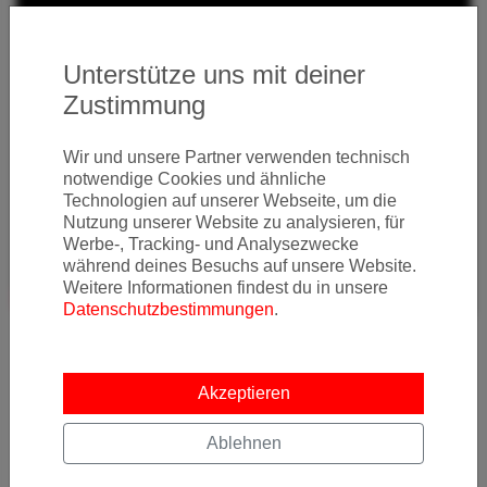
Unterstütze uns mit deiner
Zustimmung
Wir und unsere Partner verwenden technisch
notwendige Cookies und ähnliche
Technologien auf unserer Webseite, um die
Nutzung unserer Website zu analysieren, für
Werbe-, Tracking- und Analysezwecke
während deines Besuchs auf unsere Website.
Weitere Informationen findest du in unsere
Datenschutzbestimmungen
.
Akzeptieren
Ablehnen