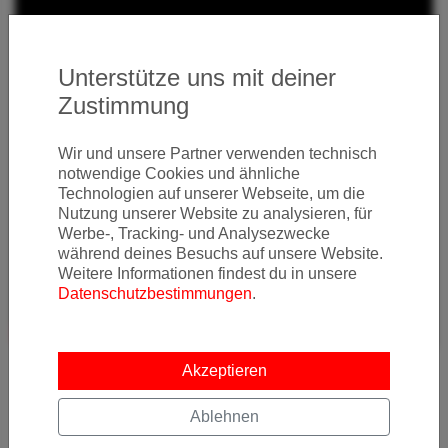
Unterstütze uns mit deiner
Zustimmung
Wir und unsere Partner verwenden technisch
notwendige Cookies und ähnliche
Technologien auf unserer Webseite, um die
Nutzung unserer Website zu analysieren, für
Werbe-, Tracking- und Analysezwecke
während deines Besuchs auf unsere Website.
Weitere Informationen findest du in unsere
Datenschutzbestimmungen
.
Akzeptieren
Ablehnen