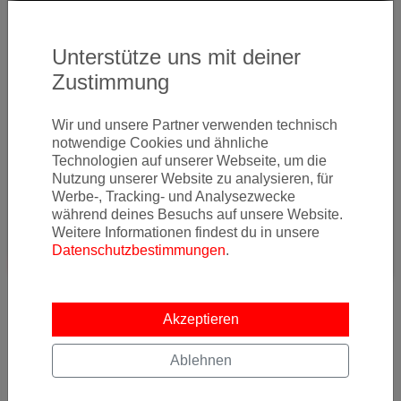
Unterstütze uns mit deiner
Zustimmung
Wir und unsere Partner verwenden technisch
notwendige Cookies und ähnliche
Technologien auf unserer Webseite, um die
Nutzung unserer Website zu analysieren, für
Werbe-, Tracking- und Analysezwecke
während deines Besuchs auf unsere Website.
Weitere Informationen findest du in unsere
Datenschutzbestimmungen
.
Akzeptieren
Ablehnen