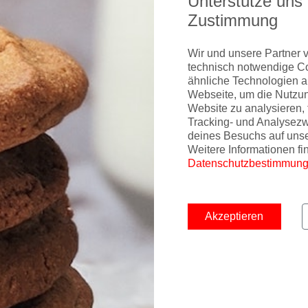
Unterstütze uns 
Zustimmung
Wir und unsere Partner
technisch notwendige C
ähnliche Technologien a
Webseite, um die Nutzu
Website zu analysieren, 
Tracking- und Analysez
deines Besuchs auf uns
Weitere Informationen fi
Datenschutzbestimmun
Akzeptieren