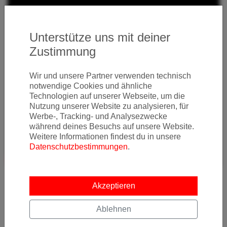
Unterstütze uns mit deiner
Zustimmung
Wir und unsere Partner verwenden technisch
notwendige Cookies und ähnliche
Technologien auf unserer Webseite, um die
Nutzung unserer Website zu analysieren, für
Werbe-, Tracking- und Analysezwecke
während deines Besuchs auf unsere Website.
Weitere Informationen findest du in unsere
Datenschutzbestimmungen
.
Akzeptieren
Ablehnen