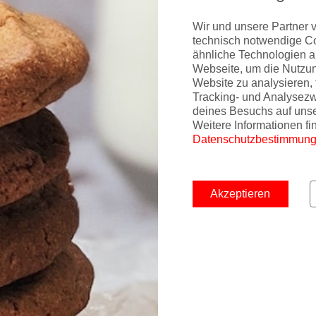
Wir und unsere Partner
technisch notwendige C
ähnliche Technologien a
Webseite, um die Nutzu
Website zu analysieren, 
Tracking- und Analysez
deines Besuchs auf uns
Weitere Informationen fi
Datenschutzbestimmun
Akzeptieren