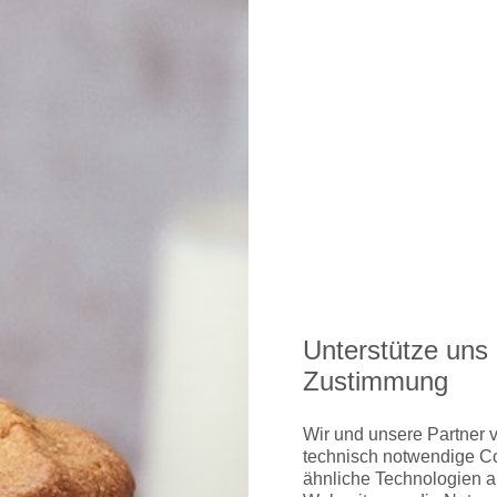
Unterstütze uns 
Zustimmung
Wir und unsere Partner
technisch notwendige C
ähnliche Technologien a