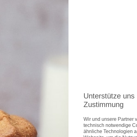
Unterstütze uns 
Zustimmung
Wir und unsere Partner
technisch notwendige C
ähnliche Technologien a