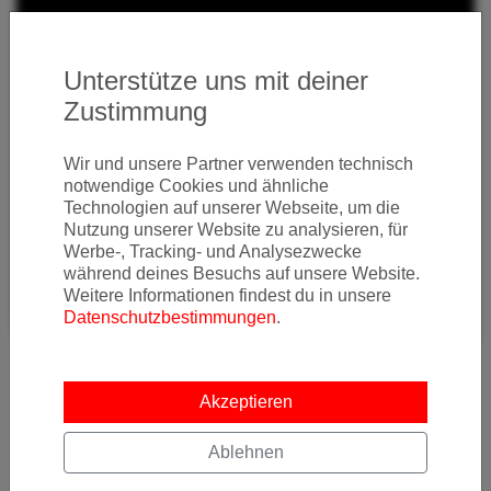
Unterstütze uns mit deiner
Zustimmung
Wir und unsere Partner verwenden technisch
notwendige Cookies und ähnliche
Technologien auf unserer Webseite, um die
Nutzung unserer Website zu analysieren, für
Werbe-, Tracking- und Analysezwecke
während deines Besuchs auf unsere Website.
Weitere Informationen findest du in unsere
Datenschutzbestimmungen
.
Akzeptieren
Ablehnen