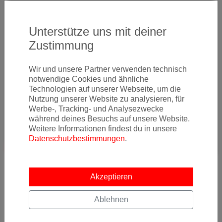
Unterstütze uns mit deiner
Zustimmung
Wir und unsere Partner verwenden technisch
notwendige Cookies und ähnliche
Technologien auf unserer Webseite, um die
Nutzung unserer Website zu analysieren, für
Werbe-, Tracking- und Analysezwecke
während deines Besuchs auf unsere Website.
Weitere Informationen findest du in unsere
Datenschutzbestimmungen
.
Akzeptieren
Ablehnen