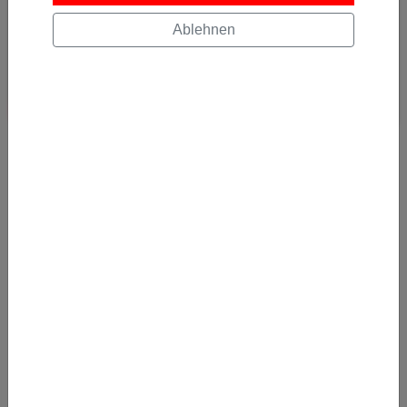
Ablehnen