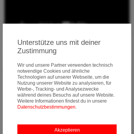
Unterstütze uns mit deiner
Seatmap Eurowings Airbus A320
Zustimmung
Airport-Review (AUH):
Wir und unsere Partner verwenden technisch
notwendige Cookies und ähnliche
Technologien auf unserer Webseite, um die
Nutzung unserer Website zu analysieren, für
Werbe-, Tracking- und Analysezwecke
während deines Besuchs auf unsere Website.
Weitere Informationen findest du in unsere
Datenschutzbestimmungen
.
Akzeptieren