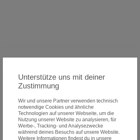
Details
VON
NACH
Unterstütze uns mit deiner
Frankfurt Flughafen (FRA)
Flughafen Palma de Mallorca
Zustimmung
(PMI)
01.05.2022 - 08.05.2022 (ab -20 EUR)
Zum Deal
Wir und unsere Partner verwenden technisch
notwendige Cookies und ähnliche
Technologien auf unserer Webseite, um die
Nutzung unserer Website zu analysieren, für
Werbe-, Tracking- und Analysezwecke
Aktivitäten
während deines Besuchs auf unsere Website.
Weitere Informationen findest du in unsere