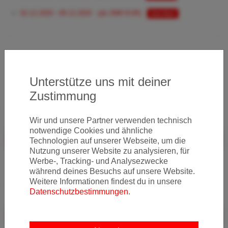
02.12.2020 - 09.12.2020 (ab 2990 EUR)
Zum Deal
Aktivitäten
Unterstütze uns mit deiner
Zustimmung
Passende Kreditkarten zum Deal
Wir und unsere Partner verwenden technisch
notwendige Cookies und ähnliche
Zu den Kreditkarten
Technologien auf unserer Webseite, um die
Nutzung unserer Website zu analysieren, für
Werbe-, Tracking- und Analysezwecke
während deines Besuchs auf unsere Website.
Weitere Informationen findest du in unsere
Passender Mietwagen zum Deal
Datenschutzbestimmungen
.
Zu den Mietwägen