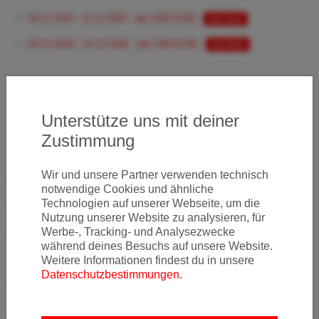
04.11.2020 - 11.11.2020 (ab 1350 EUR)
Zum Deal
03.12.2020 - 10.12.2020 (ab 1350 EUR)
Zum Deal
Aktivitäten
Unterstütze uns mit deiner
Zustimmung
Wir und unsere Partner verwenden technisch
Passende Kreditkarten zum Deal
notwendige Cookies und ähnliche
Technologien auf unserer Webseite, um die
Nutzung unserer Website zu analysieren, für
Zu den Kreditkarten
Werbe-, Tracking- und Analysezwecke
während deines Besuchs auf unsere Website.
Weitere Informationen findest du in unsere
Datenschutzbestimmungen
.
Passender Mietwagen zum Deal