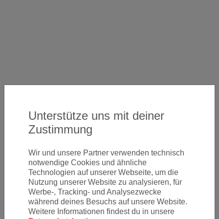
Details
Unterstütze uns mit deiner
VON
NACH
Paris Charles de Gaulle Airport
Flughafen Rio de Janeiro-Antônio
Zustimmung
(CDG)
Carlos Jobim (GIG)
12.11.2021 - 27.11.2021 (ab 1070 EUR)
Wir und unsere Partner verwenden technisch
Zum Deal
notwendige Cookies und ähnliche
Technologien auf unserer Webseite, um die
Nutzung unserer Website zu analysieren, für
Werbe-, Tracking- und Analysezwecke
Aktivitäten
während deines Besuchs auf unsere Website.
Weitere Informationen findest du in unsere