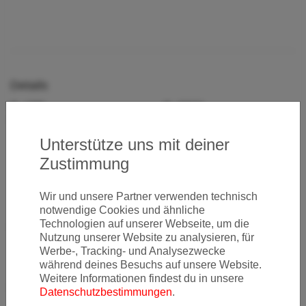
Details
VON
NACH
Brussels Flughafen (BRU)
Flughafen Bangkok-
Suvarnabhumi (BKK)
Unterstütze uns mit deiner
15.04.2022 - 26.04.2022 (ab 963 EUR)
Zustimmung
Zum Deal
Wir und unsere Partner verwenden technisch
notwendige Cookies und ähnliche
Technologien auf unserer Webseite, um die
Aktivitäten
Nutzung unserer Website zu analysieren, für
Werbe-, Tracking- und Analysezwecke
während deines Besuchs auf unsere Website.
Weitere Informationen findest du in unsere
Passende Kreditkarten zum Deal
Datenschutzbestimmungen
.