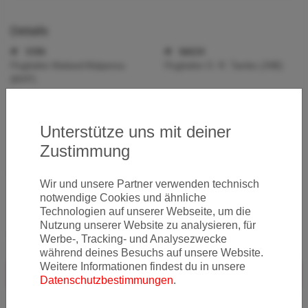
Details
VON
NACH
Flughafen Mailand-Malpensa
Flughafen O. R. Tambo (JNB)
(MXP)
04.03.2024 - 17.03.2024 (ab 369 EUR)
Zum Deal
Unterstütze uns mit deiner
Zustimmung
Aktivitäten
Wir und unsere Partner verwenden technisch
notwendige Cookies und ähnliche
Technologien auf unserer Webseite, um die
Nutzung unserer Website zu analysieren, für
Passende Kreditkarten zum Deal
Werbe-, Tracking- und Analysezwecke
während deines Besuchs auf unsere Website.
Weitere Informationen findest du in unsere
Zu den Kreditkarten
Datenschutzbestimmungen
.