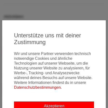
Aktivitäten
Unterstütze uns mit deiner
Passende Kreditkarten zum Deal
Zustimmung
Zu den Kreditkarten
Wir und unsere Partner verwenden technisch
notwendige Cookies und ähnliche
Technologien auf unserer Webseite, um die
Nutzung unserer Website zu analysieren, für
Werbe-, Tracking- und Analysezwecke
Passender Mietwagen zum Deal
während deines Besuchs auf unsere Website.
Weitere Informationen findest du in unsere
Datenschutzbestimmungen
.
Zu den Mietwägen
Akzeptieren