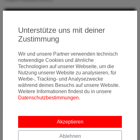
Unterstütze uns mit deiner
Zustimmung
Wir und unsere Partner verwenden technisch
notwendige Cookies und ähnliche
Technologien auf unserer Webseite, um die
Nutzung unserer Website zu analysieren, für
Werbe-, Tracking- und Analysezwecke
während deines Besuchs auf unsere Website.
Weitere Informationen findest du in unsere
Datenschutzbestimmungen
.
Akzeptieren
Ablehnen