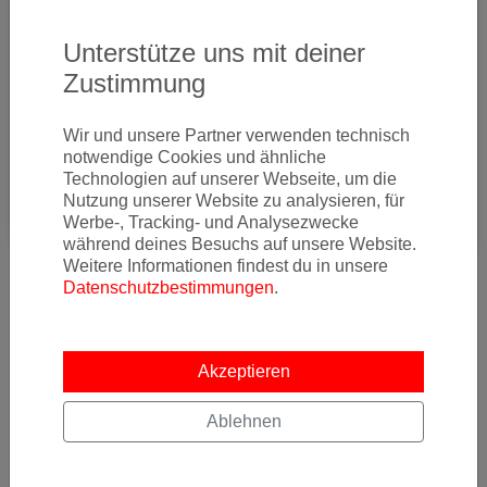
Unterstütze uns mit deiner
Zustimmung
Wir und unsere Partner verwenden technisch
notwendige Cookies und ähnliche
Technologien auf unserer Webseite, um die
Nutzung unserer Website zu analysieren, für
Werbe-, Tracking- und Analysezwecke
während deines Besuchs auf unsere Website.
Weitere Informationen findest du in unsere
Datenschutzbestimmungen
.
Akzeptieren
Ablehnen