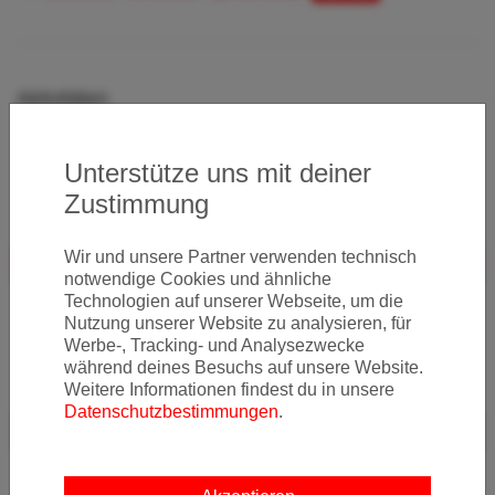
Aktivitäten
Unterstütze uns mit deiner
Zustimmung
Passende Kreditkarten zum Deal
Wir und unsere Partner verwenden technisch
Zu den Kreditkarten
notwendige Cookies und ähnliche
Technologien auf unserer Webseite, um die
Nutzung unserer Website zu analysieren, für
Werbe-, Tracking- und Analysezwecke
Passender Mietwagen zum Deal
während deines Besuchs auf unsere Website.
Weitere Informationen findest du in unsere
Datenschutzbestimmungen
.
Zu den Mietwägen