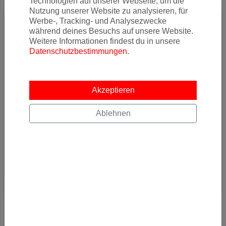
Technologien auf unserer Webseite, um die
Nutzung unserer Website zu analysieren, für
Werbe-, Tracking- und Analysezwecke
während deines Besuchs auf unsere Website.
Weitere Informationen findest du in unsere
Datenschutzbestimmungen
.
Akzeptieren
Ablehnen
Airport-Review (PVG):