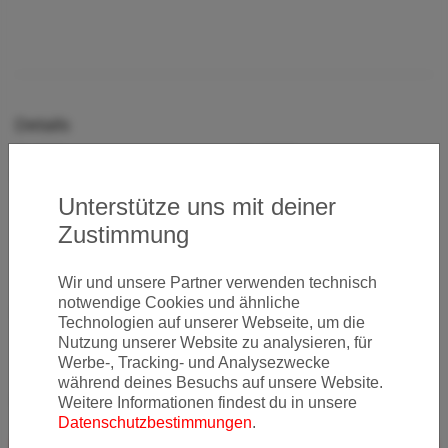
Details
VON
NACH
Flughafen Rom-Fiumicino (FCO)
Flughafen Taiwan Taoyuan (TPE)
Unterstütze uns mit deiner
12.12.2023 - 27.12.2023 (ab 335 EUR)
Zum Deal
Zustimmung
Wir und unsere Partner verwenden technisch
notwendige Cookies und ähnliche
Aktivitäten
Technologien auf unserer Webseite, um die
Nutzung unserer Website zu analysieren, für
Werbe-, Tracking- und Analysezwecke
während deines Besuchs auf unsere Website.
Passende Kreditkarten zum Deal
Weitere Informationen findest du in unsere
Datenschutzbestimmungen
.