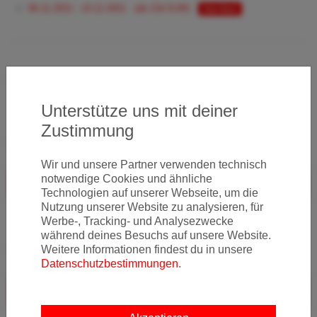
06.11.2021 - 14.11.2021 (ab 216 EUR)
Zum Deal
Aktivitäten
Unterstütze uns mit deiner
Zustimmung
Passende Kreditkarten zum Deal
Wir und unsere Partner verwenden technisch
notwendige Cookies und ähnliche
Zu den Kreditkarten
Technologien auf unserer Webseite, um die
Nutzung unserer Website zu analysieren, für
Werbe-, Tracking- und Analysezwecke
während deines Besuchs auf unsere Website.
Passender Mietwagen zum Deal
Weitere Informationen findest du in unsere
Datenschutzbestimmungen
.
Zu den Mietwägen