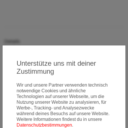
Details
VON
NACH
Flughafen Mailand-Malpensa
Flughafen Abidjan (ABJ)
Unterstütze uns mit deiner
(MXP)
Zustimmung
03.12.2023 - 13.12.2023 (ab 340 EUR)
Zum Deal
Wir und unsere Partner verwenden technisch
notwendige Cookies und ähnliche
Technologien auf unserer Webseite, um die
Aktivitäten
Nutzung unserer Website zu analysieren, für
Werbe-, Tracking- und Analysezwecke
während deines Besuchs auf unsere Website.
Weitere Informationen findest du in unsere
Datenschutzbestimmungen
.
Passende Kreditkarten zum Deal