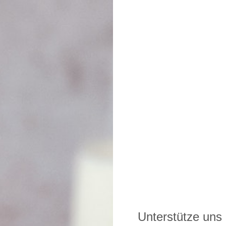
Unterstütze uns 