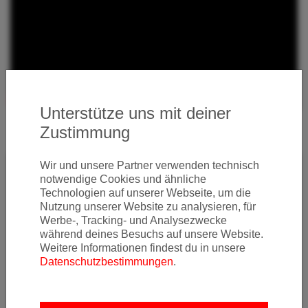
Unterstütze uns mit deiner
Zustimmung
Airport-Review (CMB):
Wir und unsere Partner verwenden technisch
notwendige Cookies und ähnliche
Technologien auf unserer Webseite, um die
Nutzung unserer Website zu analysieren, für
Werbe-, Tracking- und Analysezwecke
während deines Besuchs auf unsere Website.
Weitere Informationen findest du in unsere
Datenschutzbestimmungen
.