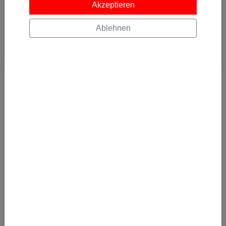
Akzeptieren
Ablehnen