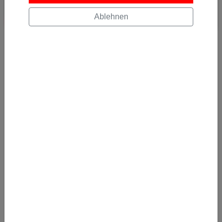
Ablehnen