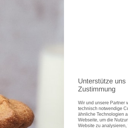
NACH
LUX)
Flughafen Bogotá (BOG)
3.2022 (ab 1080 EUR)
Zum Deal
Unterstütze uns 
Zustimmung
Zu den Kreditkarten
Wir und unsere Partner
technisch notwendige C
ähnliche Technologien a
Webseite, um die Nutzu
Website zu analysieren, 