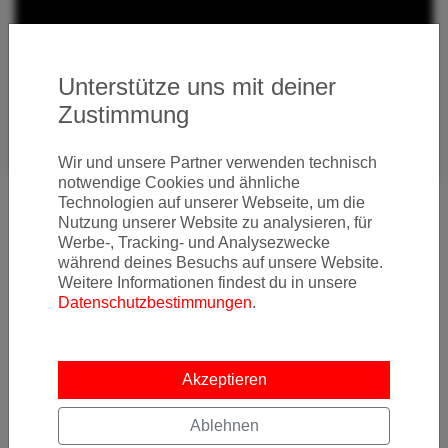
Unterstütze uns mit deiner
Zustimmung
Wir und unsere Partner verwenden technisch
notwendige Cookies und ähnliche
Technologien auf unserer Webseite, um die
Nutzung unserer Website zu analysieren, für
Werbe-, Tracking- und Analysezwecke
während deines Besuchs auf unsere Website.
Weitere Informationen findest du in unsere
Datenschutzbestimmungen
.
Akzeptieren
Ablehnen