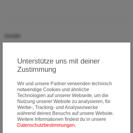
Details
VON
NACH
Flughafen Wien (VIE)
Flughafen O. R. Tambo (JNB)
Unterstütze uns mit deiner
09.04.2024 - 20.04.2024 (ab 1372 EUR)
Zum Deal
Zustimmung
Wir und unsere Partner verwenden technisch
notwendige Cookies und ähnliche
Aktivitäten
Technologien auf unserer Webseite, um die
Nutzung unserer Website zu analysieren, für
Werbe-, Tracking- und Analysezwecke
während deines Besuchs auf unsere Website.
Passende Kreditkarten zum Deal
Weitere Informationen findest du in unsere
Datenschutzbestimmungen
.