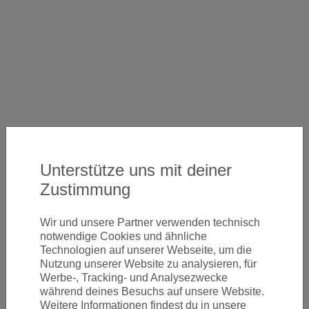
Unterstütze uns mit deiner
Details
Zustimmung
VON
NACH
Frankfurt Flughafen (FRA)
Flughafen Washington-Dulles-
International (IAD)
Wir und unsere Partner verwenden technisch
notwendige Cookies und ähnliche
10.03.2022 - 16.03.2022 (ab 894 EUR)
Zum Deal
Technologien auf unserer Webseite, um die
Nutzung unserer Website zu analysieren, für
Werbe-, Tracking- und Analysezwecke
während deines Besuchs auf unsere Website.
Weitere Informationen findest du in unsere
Aktivitäten