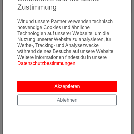
Zustimmung
Wir und unsere Partner verwenden technisch
notwendige Cookies und ähnliche
Technologien auf unserer Webseite, um die
Nutzung unserer Website zu analysieren, für
Werbe-, Tracking- und Analysezwecke
während deines Besuchs auf unsere Website.
Weitere Informationen findest du in unsere
Datenschutzbestimmungen
.
Akzeptieren
Ablehnen